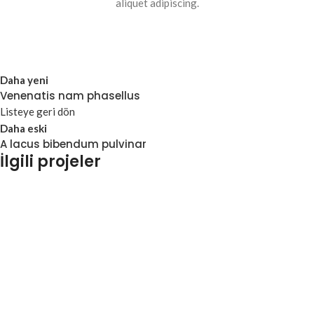
aliquet adipiscing.
Daha yeni
Venenatis nam phasellus
Listeye geri dön
Daha eski
A lacus bibendum pulvinar
İlgili projeler
Kitchen
Suspendisse quam at vestibulum