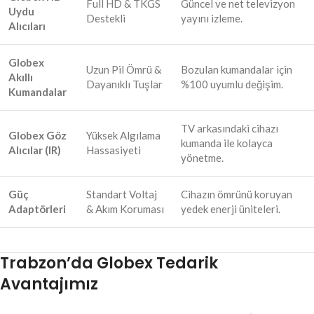
Full HD & TKGS
Güncel ve net televizyon
Uydu
Destekli
yayını izleme.
Alıcıları
Globex
Uzun Pil Ömrü &
Bozulan kumandalar için
Akıllı
Dayanıklı Tuşlar
%100 uyumlu değişim.
Kumandalar
TV arkasındaki cihazı
Globex Göz
Yüksek Algılama
kumanda ile kolayca
Alıcılar (IR)
Hassasiyeti
yönetme.
Güç
Standart Voltaj
Cihazın ömrünü koruyan
Adaptörleri
& Akım Koruması
yedek enerji üniteleri.
Trabzon’da Globex Tedarik
Avantajımız