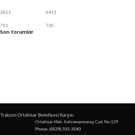
3612
6411
701
730
Son Yorumlar
Trabzon Ortahisar Belediyesi Karşısı
Ortahisar Mah. Kahramanmaraş Cad. No:129
Phone: (0539) 335-3540