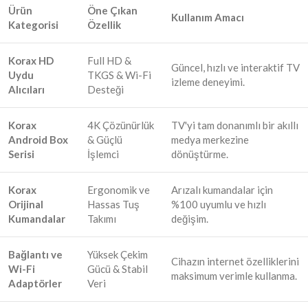
Ürün
Öne Çıkan
Kullanım Amacı
Kategorisi
Özellik
Korax HD
Full HD &
Güncel, hızlı ve interaktif TV
Uydu
TKGS & Wi-Fi
izleme deneyimi.
Alıcıları
Desteği
Korax
4K Çözünürlük
TV'yi tam donanımlı bir akıllı
Android Box
& Güçlü
medya merkezine
Serisi
İşlemci
dönüştürme.
Korax
Ergonomik ve
Arızalı kumandalar için
Orijinal
Hassas Tuş
%100 uyumlu ve hızlı
Kumandalar
Takımı
değişim.
Bağlantı ve
Yüksek Çekim
Cihazın internet özelliklerini
Wi-Fi
Gücü & Stabil
maksimum verimle kullanma.
Adaptörler
Veri