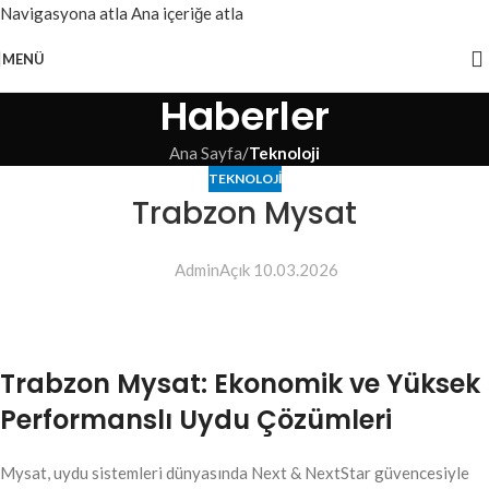
Navigasyona atla
Ana içeriğe atla
MENÜ
Haberler
Ana Sayfa
/
Teknoloji
TEKNOLOJI
Trabzon Mysat
Admin
Açık 10.03.2026
Trabzon Mysat: Ekonomik ve Yüksek
Performanslı Uydu Çözümleri
Mysat, uydu sistemleri dünyasında Next & NextStar güvencesiyle