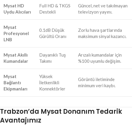
Mysat HD
Full HD & TKGS
Güncel, net ve takılmayan
Uydu Alıcıları
Destekli
televizyon yayını.
Mysat
0.1dB Düşük
Zorlu hava şartlarında
Profesyonel
Gürültü Oranı
maksimum sinyal kazancı.
LNB
Mysat Akıllı
Dayanıklı Tuş
Arızalı kumandalar için
Kumandalar
Takımı
%100 uyumlu değişim.
Mysat
Yüksek
Görüntü iletiminde
Bağlantı
İletkenlikli
minimum veri kaybı.
Ekipmanları
Konnektörler
Trabzon’da Mysat Donanım Tedarik
Avantajımız