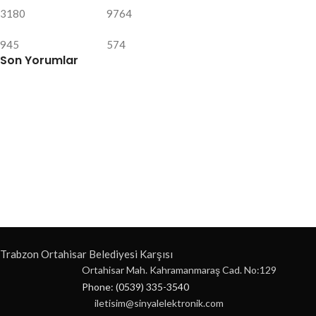
3180
9764
945
574
Son Yorumlar
Trabzon Ortahisar Belediyesi Karşısı
Ortahisar Mah. Kahramanmaraş Cad. No:129
Phone: (0539) 335-3540
iletisim@sinyalelektronik.com