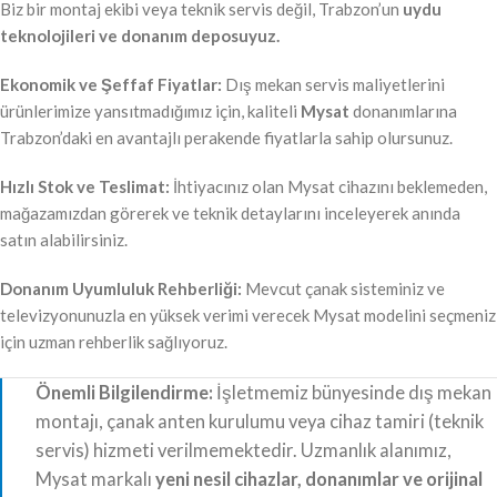
Biz bir montaj ekibi veya teknik servis değil, Trabzon’un
uydu
teknolojileri ve donanım deposuyuz.
Ekonomik ve Şeffaf Fiyatlar:
Dış mekan servis maliyetlerini
ürünlerimize yansıtmadığımız için, kaliteli
Mysat
donanımlarına
Trabzon’daki en avantajlı perakende fiyatlarla sahip olursunuz.
Hızlı Stok ve Teslimat:
İhtiyacınız olan Mysat cihazını beklemeden,
mağazamızdan görerek ve teknik detaylarını inceleyerek anında
satın alabilirsiniz.
Donanım Uyumluluk Rehberliği:
Mevcut çanak sisteminiz ve
televizyonunuzla en yüksek verimi verecek Mysat modelini seçmeniz
için uzman rehberlik sağlıyoruz.
Önemli Bilgilendirme:
İşletmemiz bünyesinde dış mekan
montajı, çanak anten kurulumu veya cihaz tamiri (teknik
servis) hizmeti verilmemektedir. Uzmanlık alanımız,
Mysat markalı
yeni nesil cihazlar, donanımlar ve orijinal