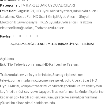
Kategoriler:
TV & AKSESUAR
,
UYDU ALICILARI
Etiketler:
Gugurik G1
,
HD uydu alıcısı fiyatları
,
mini uydu alıcısı
kurulumu
,
Riosat Full HD Scart Girişli Uydu Alıcısı - Sinyal
Elektronik Güvencesiyle
,
TKGS uyumlu uydu alıcısı
,
Trabzon
elektronik mağazaları
,
Trabzon uydu alıcısı
Paylaş:
AÇIKLAMA
DEĞERLENDIRMELER (0)
NAKLIYE VE TESLIMAT
Açıklama
Eski Tip Televizyonlarınızı HD Kalitesine Taşıyın!
Trabzon’daki ev ve iş yerlerinizde, Scart girişli eski nesil
televizyonlarınızdan vazgeçmenize gerek yok.
Riosat Scart HD
Uydu Alıcısı
, kompakt tasarımı ve yüksek görüntü kalitesiyle yayın
keyfinizi bir üst seviyeye taşıyor. Trabzon’un merkezinden ilçelerine
kadar en çok tercih edilen, kurulumu pratik ve sinyal performansı
yüksek bu cihaz, şimdi stoklarımızda.