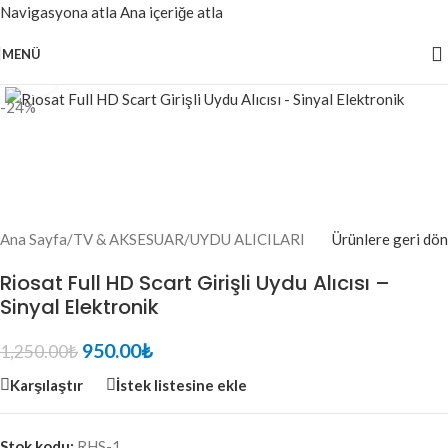
Navigasyona atla
Ana içeriğe atla
MENÜ
Büyütmek için tıklayın
-24%
Ana Sayfa
/
TV & AKSESUAR
/
UYDU ALICILARI
Ürünlere geri dön
Riosat Full HD Scart Girişli Uydu Alıcısı –
Sinyal Elektronik
950.00
₺
1,250.00
₺
Karşılaştır
İstek listesine ekle
Stok kodu:
RHS-1