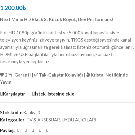
1,200.00
₺
Next Minix HD Black 3: Küçük Boyut, Dev Performans!
Full HD 1080p görüntü kalitesi ve 5.000 kanal kapasitesiyle
televizyon keyfinizi zirveye taşıyın.
TKGS
desteği sayesinde kanal
ayarlarıyla uğraşmanıza gerek kalmaz; listeniz otomatik güncellenir.
HDMI ve USB bağlantılarıyla her cihaza uyumlu, kompakt
tasarımıyla yer kaplamaz.
🛡
2 Yıl Garanti | ✅ Tak-Çalıştır Kolaylığı | 🎬 Kristal Netliğinde
Yayın
Karşılaştır
İstek listesine ekle
Stok kodu:
Kanky-3
Kategoriler:
TV & AKSESUAR
,
UYDU ALICILARI
Paylaş: